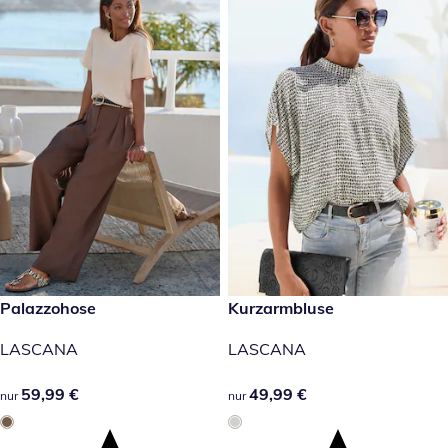
59,99 €
Palazzohose
49,99 €
Kurzarmbluse
LASCANA
LASCANA
59,99 €
59,99 €
49,99 €
49,99 €
nur
nur