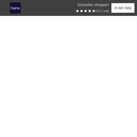
Schneller shoppen
in der App
(13.2 tsd)
Zum Hauptinhalt springen