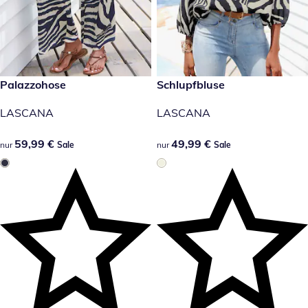
59,99 €
Palazzohose
49,99 €
Schlupfbluse
Sale
Sale
LASCANA
LASCANA
59,99 €
59,99 €
49,99 €
49,99 €
nur
Sale
nur
Sale