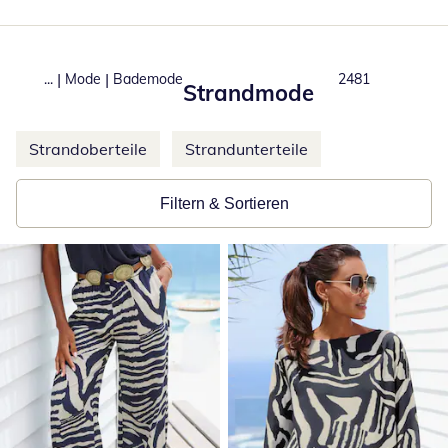
|
|
...
Mode
Bademode
Produkte
2481
Strandmode
Weitere Kategorien überspringen
Strandoberteile
Strandunterteile
Filtern & Sortieren