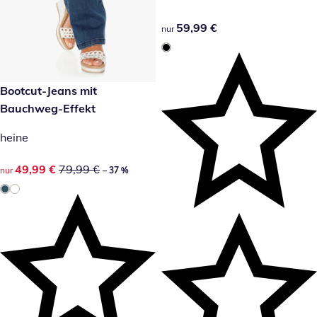
59,99 €
59,99 €
nur
reduzierter Preis 49,99 €, vorheriger Preis: 79,99 €
Bootcut-Jeans mit
-37 %
Bauchweg-Effekt
heine
reduzierter Preis 49,99 €, vorheriger Preis: 79,99 €
49,99 €
79,99 €
nur
– 37 %