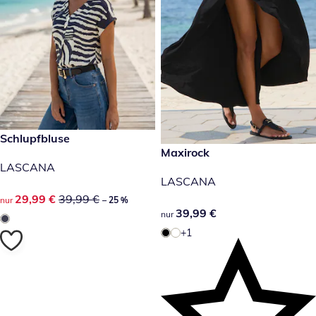
reduzierter Preis 29,99 €, vorheriger Preis: 39,99 €
Schlupfbluse
-25 %
39,99 €
Maxirock
LASCANA
LASCANA
reduzierter Preis 29,99 €, vorheriger Preis: 39,99 €
29,99 €
39,99 €
nur
– 25 %
39,99 €
39,99 €
nur
+1