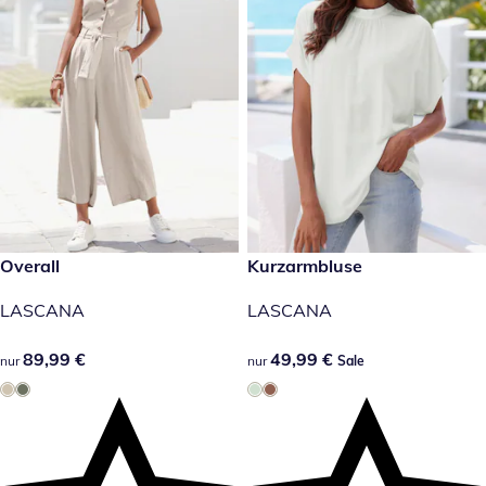
89,99 €
Overall
49,99 €
Kurzarmbluse
Sale
LASCANA
LASCANA
89,99 €
89,99 €
49,99 €
49,99 €
nur
nur
Sale