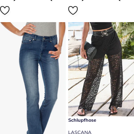
59,99 €
Schlupfhose
LASCANA