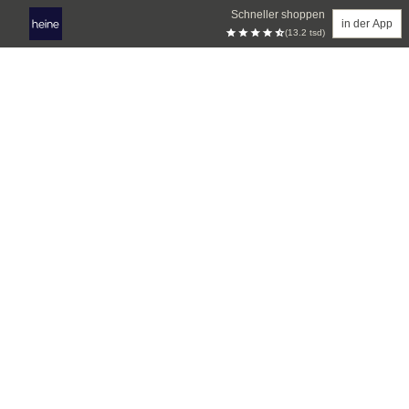
Schneller shoppen
in der App
(13.2 tsd)
Zum Hauptinhalt springen