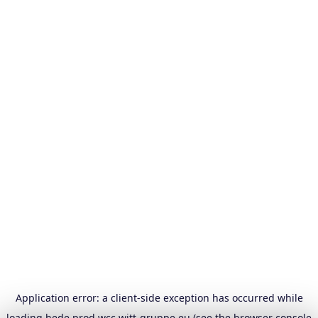
Application error: a
client
-side exception has occurred while
loading
hede.prod.wcc.witt-gruppe.eu
(see the
browser console