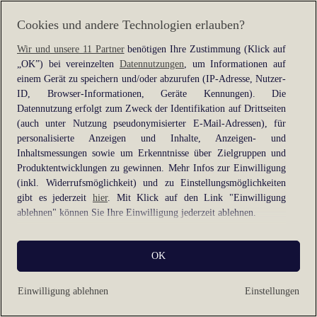
for more information).
Cookies und andere Technologien erlauben?
Wir und unsere 11 Partner
benötigen Ihre Zustimmung (Klick auf
„OK”) bei vereinzelten
Datennutzungen
, um Informationen auf
einem Gerät zu speichern und/oder abzurufen (IP-Adresse, Nutzer-
ID, Browser-Informationen, Geräte Kennungen). Die
Datennutzung erfolgt zum Zweck der Identifikation auf Drittseiten
(auch unter Nutzung pseudonymisierter E-Mail-Adressen), für
personalisierte Anzeigen und Inhalte, Anzeigen- und
Inhaltsmessungen sowie um Erkenntnisse über Zielgruppen und
Produktentwicklungen zu gewinnen. Mehr Infos zur Einwilligung
(inkl. Widerrufsmöglichkeit) und zu Einstellungsmöglichkeiten
gibt es jederzeit
hier
. Mit Klick auf den Link "Einwilligung
ablehnen" können Sie Ihre Einwilligung jederzeit ablehnen.
Sie können Ihre Einwilligung auch jederzeit grundlos mit Wirkung
OK
für die Zukunft widerrufen, indem Sie z. B. auf den Button
"Cookie-Einstellungen" im Footer der Website und "Alle
ablehnen" klicken.
Einwilligung ablehnen
Einstellungen
Datennutzungen