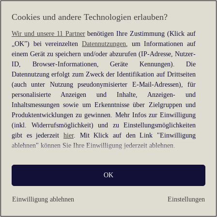
for more information).
Cookies und andere Technologien erlauben?
Wir und unsere 11 Partner
benötigen Ihre Zustimmung (Klick auf
„OK”) bei vereinzelten
Datennutzungen
, um Informationen auf
einem Gerät zu speichern und/oder abzurufen (IP-Adresse, Nutzer-
ID, Browser-Informationen, Geräte Kennungen). Die
Datennutzung erfolgt zum Zweck der Identifikation auf Drittseiten
(auch unter Nutzung pseudonymisierter E-Mail-Adressen), für
personalisierte Anzeigen und Inhalte, Anzeigen- und
Inhaltsmessungen sowie um Erkenntnisse über Zielgruppen und
Produktentwicklungen zu gewinnen. Mehr Infos zur Einwilligung
(inkl. Widerrufsmöglichkeit) und zu Einstellungsmöglichkeiten
gibt es jederzeit
hier
. Mit Klick auf den Link "Einwilligung
ablehnen" können Sie Ihre Einwilligung jederzeit ablehnen.
Sie können Ihre Einwilligung auch jederzeit grundlos mit Wirkung
OK
für die Zukunft widerrufen, indem Sie z. B. auf den Button
"Cookie-Einstellungen" im Footer der Website und "Alle
ablehnen" klicken.
Einwilligung ablehnen
Einstellungen
Datennutzungen