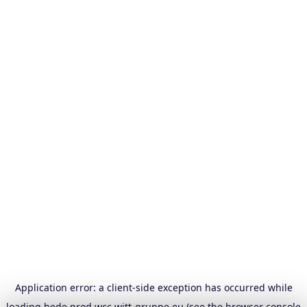
Application error: a
client
-side exception has occurred while
loading
hede.prod.wcc.witt-gruppe.eu
(see the
browser console