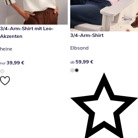
39,99 €
3/4-Arm-Shirt mit Leo-
59,99 €
3/4-Arm-Shirt
Akzenten
Elbsand
heine
59,99 €
59,99 €
39,99 €
39,99 €
ab
nur