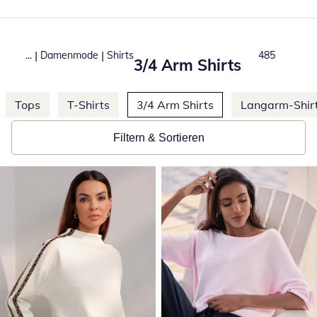
|
|
...
Damenmode
Shirts
Produkte
485
3/4 Arm Shirts
Weitere Kategorien überspringen
Tops
T-Shirts
3/4 Arm Shirts
Langarm-Shir
Filtern & Sortieren