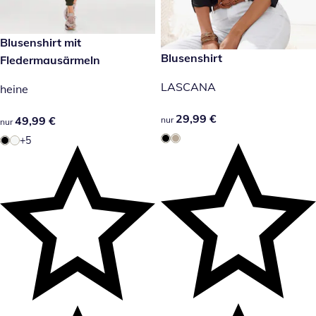
49,99 €
Blusenshirt mit
29,99 €
Blusenshirt
Fledermausärmeln
LASCANA
heine
29,99 €
29,99 €
49,99 €
49,99 €
nur
nur
+5