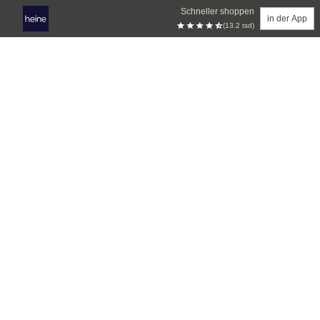
Schneller shoppen
in der App
(13.2 tsd)
Zum Hauptinhalt springen