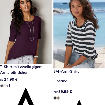
24,99 €
T-Shirt mit zweilagigem
39,99 €
3/4-Arm-Shirt
Ärmelbündchen
24,99 €
24,99 €
ab
Elbsand
+1
39,99 €
39,99 €
nur