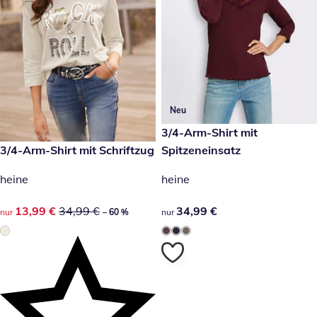
Neu
34,99 €
3/4-Arm-Shirt mit
reduzierter Preis 13,99 €, vorheriger Preis: 34,99 €
3/4-Arm-Shirt mit Schriftzug
Spitzeneinsatz
-60 %
heine
heine
reduzierter Preis 13,99 €, vorheriger Preis: 34,99 €
13,99 €
34,99 €
34,99 €
34,99 €
nur
– 60 %
nur