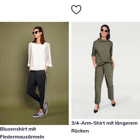
49,99 €
3/4-Arm-Shirt mit längerem
49,99 €
Blusenshirt mit
Rücken
Fledermausärmeln