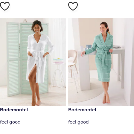
29,99 €
Bademantel
49,99 €
Bademantel
feel good
feel good