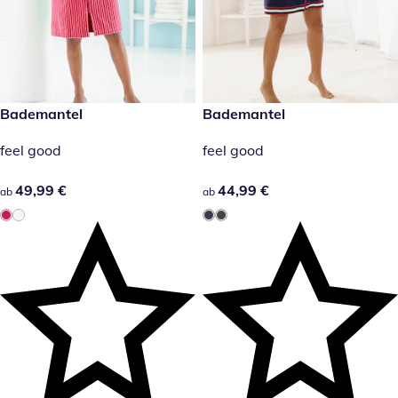
49,99 €
Bademantel
44,99 €
Bademantel
feel good
feel good
49,99 €
49,99 €
44,99 €
44,99 €
ab
ab