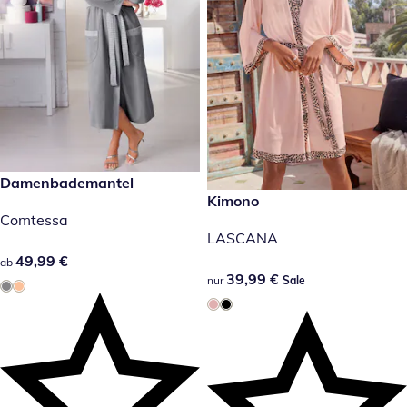
49,99 €
Damenbademantel
39,99 €
Kimono
Sale
Comtessa
LASCANA
49,99 €
49,99 €
ab
39,99 €
39,99 €
nur
Sale