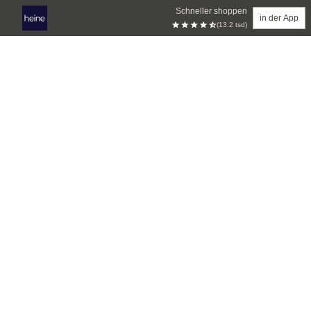
Schneller shoppen
in der App
(13.2 tsd)
Zum Hauptinhalt springen