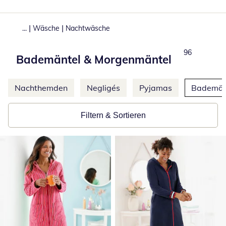
|
|
...
Wäsche
Nachtwäsche
Produkte
96
Bademäntel & Morgenmäntel
Weitere Kategorien überspringen
Nachthemden
Negligés
Pyjamas
Bademän
Filtern & Sortieren