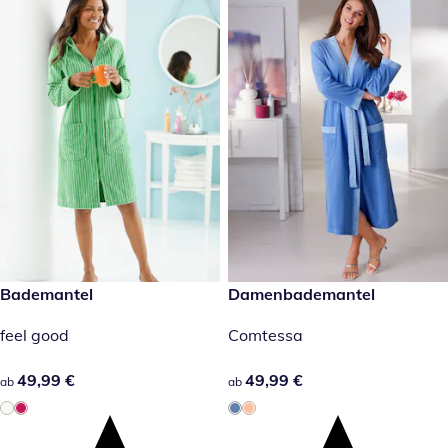
49,99 €
Bademantel
49,99 €
Damenbademantel
feel good
Comtessa
49,99 €
49,99 €
49,99 €
49,99 €
ab
ab