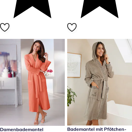
49,99 €
Bademantel mit Pfötchen-
49,99 €
Damenbademantel