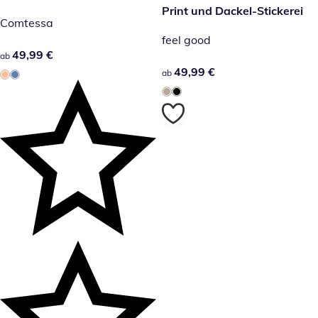
Print und Dackel-Stickerei
Comtessa
feel good
49,99 €
49,99 €
ab
49,99 €
49,99 €
ab