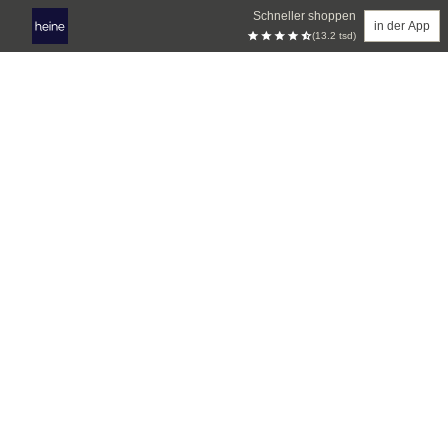
Schneller shoppen
in der App
(13.2 tsd)
Zum Hauptinhalt springen