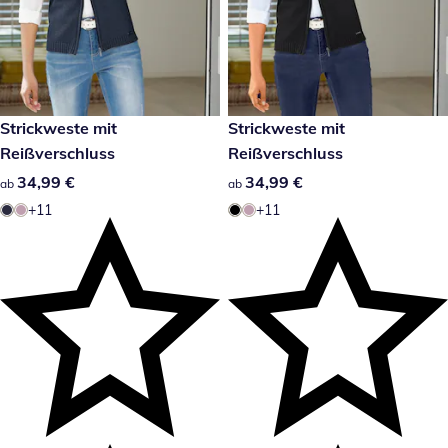
34,99 €
Strickweste mit
34,99 €
Strickweste mit
Reißverschluss
Reißverschluss
34,99 €
34,99 €
34,99 €
34,99 €
ab
ab
+11
+11