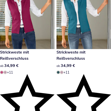
34,99 €
Strickweste mit
34,99 €
Strickweste mit
Reißverschluss
Reißverschluss
34,99 €
34,99 €
34,99 €
34,99 €
ab
ab
+11
+11