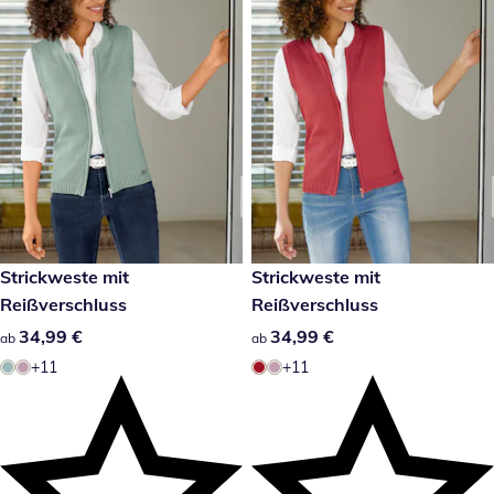
34,99 €
Strickweste mit
34,99 €
Strickweste mit
Reißverschluss
Reißverschluss
34,99 €
34,99 €
34,99 €
34,99 €
ab
ab
+11
+11