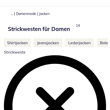
|
|
...
Damenmode
Jacken
Produkte
14
Strickwesten für Damen
Weitere Kategorien überspringen
Shirtjacken
Jeansjacken
Lederjacken
Boler
Strickweste