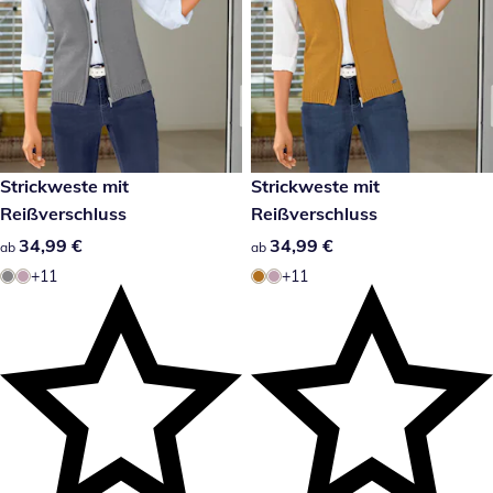
34,99 €
Strickweste mit
34,99 €
Strickweste mit
Reißverschluss
Reißverschluss
34,99 €
34,99 €
34,99 €
34,99 €
ab
ab
+11
+11