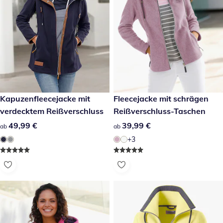
49,99 €
Kapuzenfleecejacke mit
39,99 €
Fleecejacke mit schrägen
verdecktem Reißverschluss
Reißverschluss-Taschen
49,99 €
49,99 €
39,99 €
39,99 €
ab
ab
+3