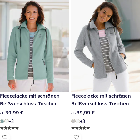
39,99 €
Fleecejacke mit schrägen
39,99 €
Fleecejacke mit schrägen
Reißverschluss-Taschen
Reißverschluss-Taschen
39,99 €
39,99 €
39,99 €
39,99 €
ab
ab
+3
+3