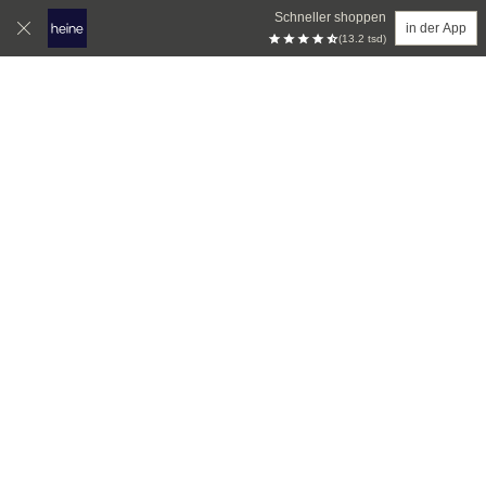
Schneller shoppen
in der App
(13.2 tsd)
Zum Hauptinhalt springen