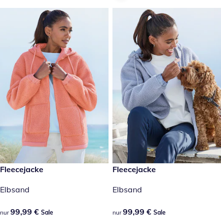
99,99 €
Fleecejacke
99,99 €
Fleecejacke
Sale
Sale
Elbsand
Elbsand
99,99 €
99,99 €
99,99 €
99,99 €
nur
Sale
nur
Sale