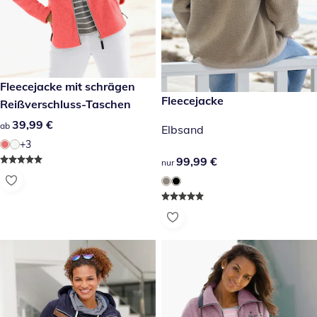
39,99 €
Fleecejacke mit schrägen
99,99 €
Fleecejacke
Reißverschluss-Taschen
39,99 €
39,99 €
ab
Elbsand
+3
99,99 €
99,99 €
nur