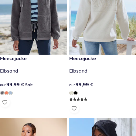
99,99 €
Fleecejacke
99,99 €
Fleecejacke
Sale
Elbsand
Elbsand
99,99 €
99,99 €
99,99 €
99,99 €
nur
Sale
nur