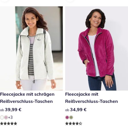
39,99 €
Fleecejacke mit schrägen
34,99 €
Fleecejacke mit
Reißverschluss-Taschen
Reißverschluss-Taschen
39,99 €
39,99 €
34,99 €
34,99 €
ab
ab
+3