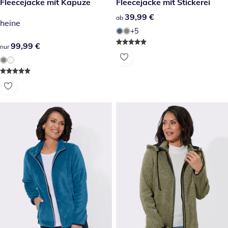
99,99 €
Fleecejacke mit Kapuze
39,99 €
Fleecejacke mit Stickerei
39,99 €
39,99 €
ab
heine
+5
99,99 €
99,99 €
nur