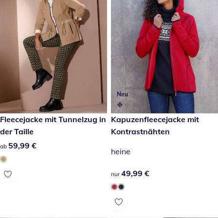
Neu
59,99 €
Fleecejacke mit Tunnelzug in
49,99 €
Kapuzenfleecejacke mit
der Taille
Kontrastnähten
59,99 €
59,99 €
ab
heine
49,99 €
49,99 €
nur