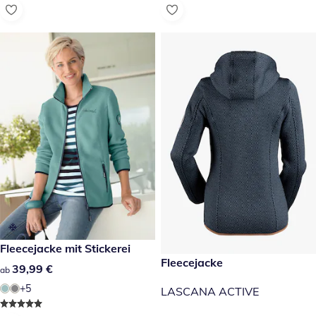
39,99 €
Fleecejacke mit Stickerei
reduzierter Preis 89,99 €, vor
Fleecejacke
-10 %
39,99 €
39,99 €
ab
+5
LASCANA ACTIVE