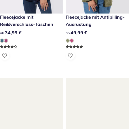
34,99 €
Fleecejacke mit
49,99 €
Fleecejacke mit Antipilling-
Reißverschluss-Taschen
Ausrüstung
34,99 €
34,99 €
49,99 €
49,99 €
ab
ab