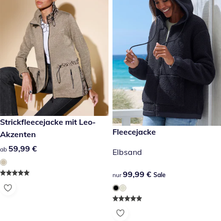
59,99 €
Strickfleecejacke mit Leo-
99,99 €
Fleecejacke
Sale
Akzenten
59,99 €
59,99 €
ab
Elbsand
99,99 €
99,99 €
nur
Sale