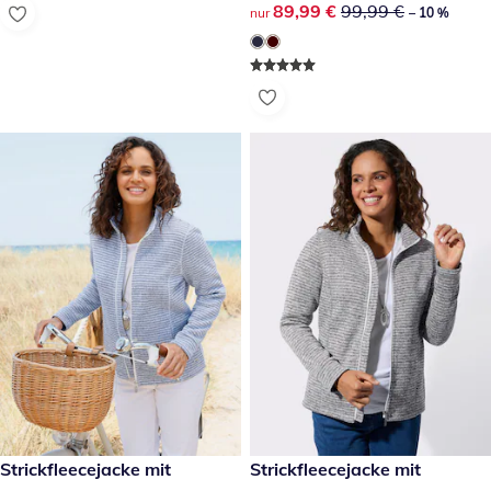
reduzierter Preis 89,99 €, vor
89,99 €
99,99 €
nur
– 10 %
39,99 €
Strickfleecejacke mit
39,99 €
Strickfleecejacke mit