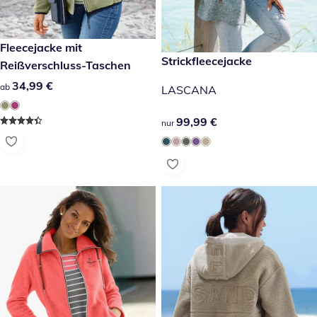
34,99 €
Fleecejacke mit
99,99 €
Strickfleecejacke
Reißverschluss-Taschen
34,99 €
34,99 €
ab
LASCANA
99,99 €
99,99 €
nur