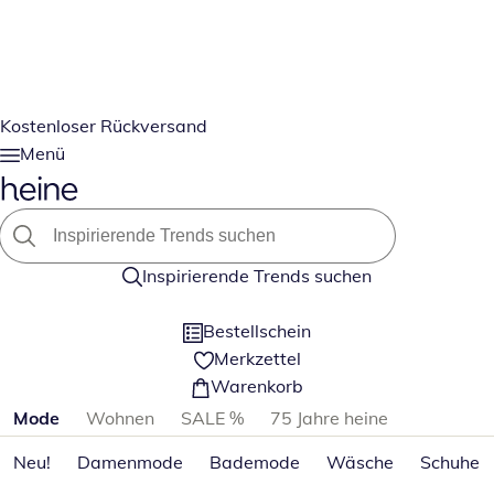
Kostenloser Rückversand
Menü
Inspirierende Trends suchen
Bestellschein
Merkzettel
Warenkorb
Produktkategorien überspringen
Mode
Wohnen
SALE %
75 Jahre heine
Neu!
Damenmode
Bademode
Wäsche
Schuhe