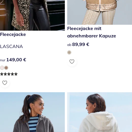
89,99 €
Fleecejacke mit
149,00 €
Fleecejacke
abnehmbarer Kapuze
89,99 €
89,99 €
ab
LASCANA
149,00 €
149,00 €
nur