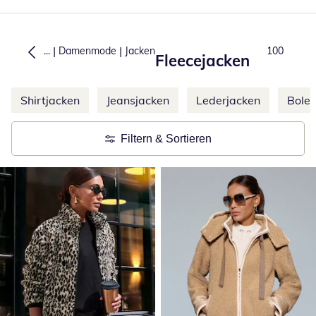
|
|
...
Damenmode
Jacken
Produkte
100
Fleecejacken
Weitere Kategorien überspringen
Shirtjacken
Jeansjacken
Lederjacken
Boler
Filtern & Sortieren