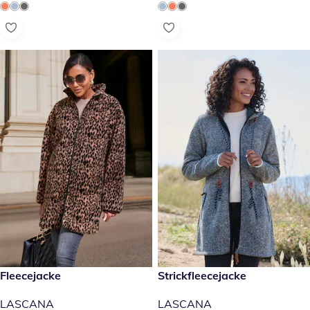
149,00 €
Fleecejacke
99,99 €
Strickfleecejacke
LASCANA
LASCANA