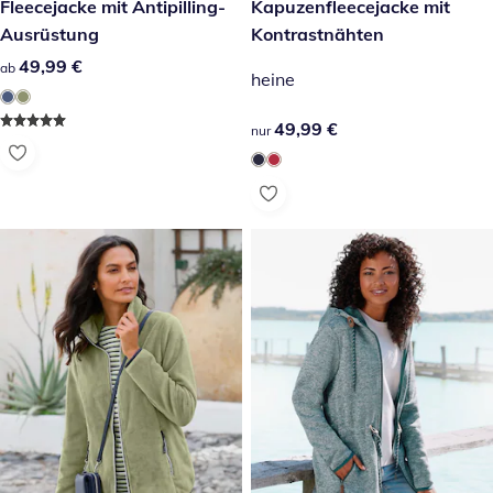
49,99 €
Fleecejacke mit Antipilling-
49,99 €
Kapuzenfleecejacke mit
Ausrüstung
Kontrastnähten
49,99 €
49,99 €
ab
heine
49,99 €
49,99 €
nur