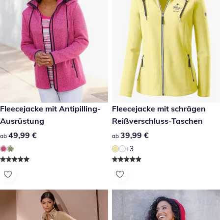
49,99 €
Fleecejacke mit Antipilling-
39,99 €
Fleecejacke mit schrägen
Ausrüstung
Reißverschluss-Taschen
49,99 €
49,99 €
39,99 €
39,99 €
ab
ab
+3