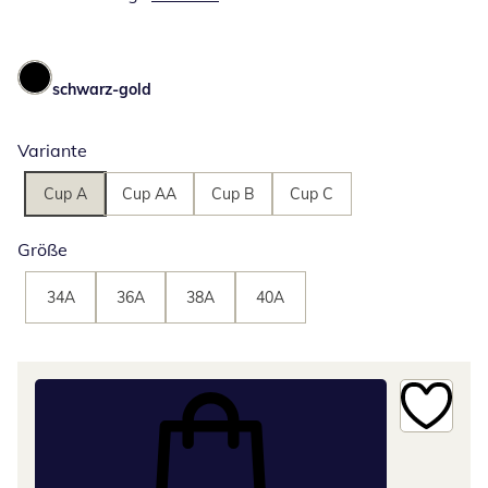
schwarz-gold
Variante
Cup A
Cup AA
Cup B
Cup C
Größe
34A
36A
38A
40A