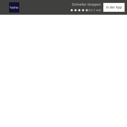
Schneller shoppen
in der App
(13.2 tsd)
Zum Hauptinhalt springen