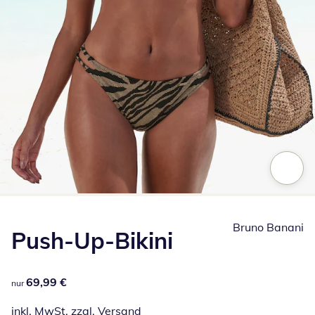
Zum Vergrößern auf das Bild klicken
Bruno Banani
Push-Up-Bikini
69,99 €
69,99 €
nur
inkl. MwSt. zzgl.
Versand