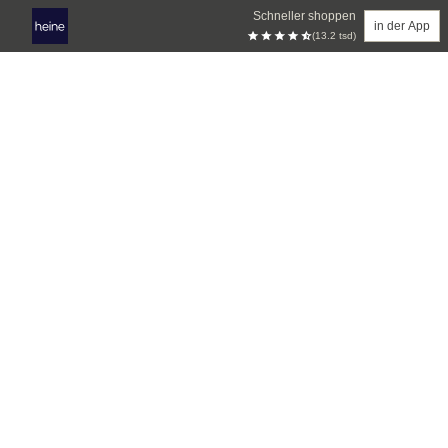
Schneller shoppen
in der App
(13.2 tsd)
Zum Hauptinhalt springen