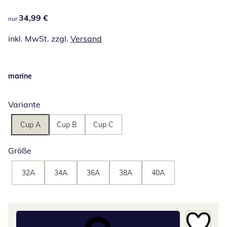
34,99 €
34,99 €
nur
inkl. MwSt. zzgl.
Versand
marine
Variante
Cup A
Cup B
Cup C
Größe
32A
34A
36A
38A
40A