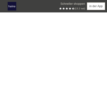
Schneller shoppen
in der App
(13.2 tsd)
Zum Hauptinhalt springen